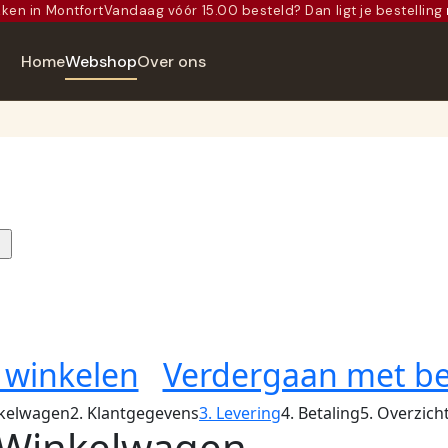
kken in Montfort
Vandaag vóór 15.00 besteld? Dan ligt je bestelling
Home
Webshop
Over ons