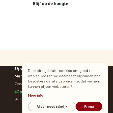
Openingstijden
Deze site gebruikt cookies om goed te
Ma t/m za: 08.00 - 20.00
werken. Mogen we daarnaast bijhouden hoe
bezoekers de site gebruiken, zodat we hem
Zondag: 09.00 - 17.00
kunnen blijven verbeteren?
Open nu · sluit om 20:00
Meer info
★ 4.7 · 508 Google-reviews
Alleen noodzakelijk
Prima