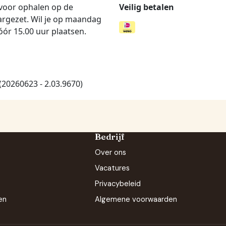
Bedrijf
Over ons
Vacatures
Privacybeleid
en
Algemene voorwaarden