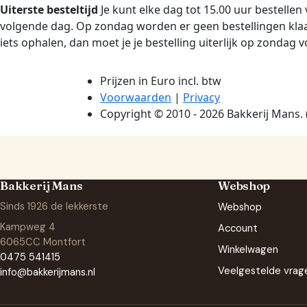
Bakkerij Mans
Webshop
Sinds 1926 de lekkerste
Webshop
Kampweg 4
Account
6065CC Montfort
Winkelwagen
0475 541415
Veelgestelde vrag
info@bakkerijmans.nl